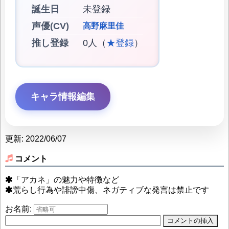
誕生日
未登録
声優(CV)
高野麻里佳
推し登録
0人（
★登録
）
キャラ情報編集
更新: 2022/06/07
コメント
「アカネ」の魅力や特徴など
荒らし行為や誹謗中傷、ネガティブな発言は禁止です
お名前: