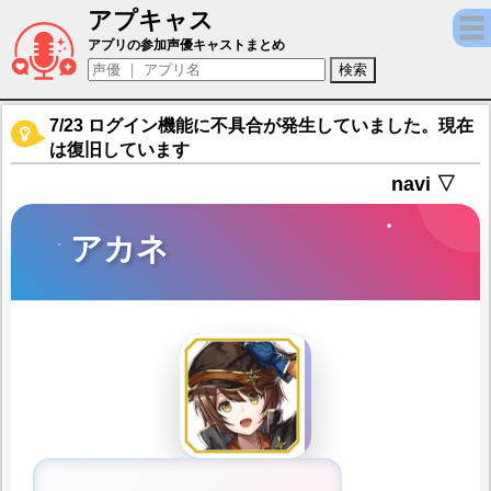
アプキャス
アカネ（声優：高野麻里佳)【アルカ・ラスト
アプリの参加声優キャストまとめ
7/23 ログイン機能に不具合が発生していました。現在
は復旧しています
navi ▽
アカネ