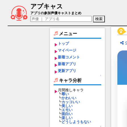
アプキャス
アレクサンドラ（声優：今井麻美)【アル
アプリの参加声優キャストまとめ
メニュー
トップ
マイページ
新着コメント
新着アプリ
更新アプリ
↑
キャラ分析
月間推しキャラ
┗
尊い
┗
かわいい
┗
カッコいい
┗
美しい
┗
エモい
┗
面白い
┗
楽しい
┗
どうしようもない
↑