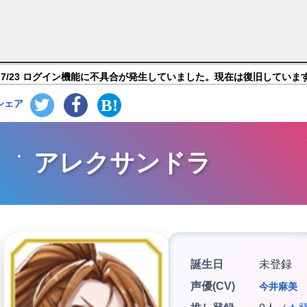
カ・ラスト 終わる世界と歌姫の果実】キャラ紹介
7/23 ログイン機能に不具合が発生していました。現在は復旧していま
シェア
アレクサンドラ
誕生日
未登録
声優(CV)
今井麻美