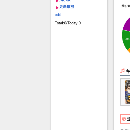
更新履歴
推し
edit
Total:0/Today:0
尊