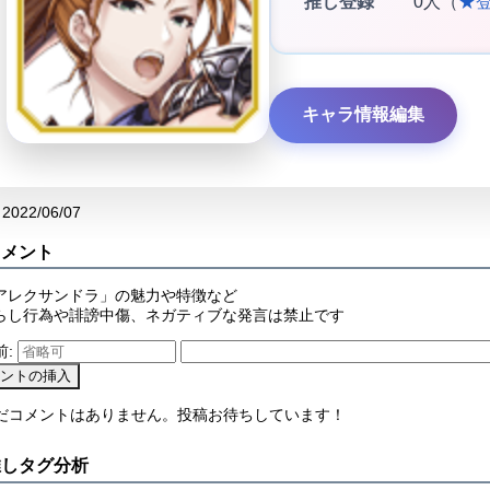
推し登録
0人（
★
キャラ情報編集
2022/06/07
コメント
アレクサンドラ」の魅力や特徴など
らし行為や誹謗中傷、ネガティブな発言は禁止です
前:
まだコメントはありません。投稿お待ちしています！
推しタグ分析