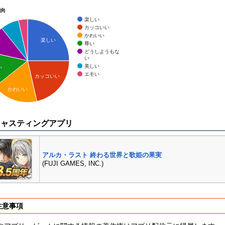
傾向
楽しい
カッコいい
かわいい
楽しい
尊い
どうしようもな
い
美しい
い
エモい
カッコいい
かわいい
キャスティングアプリ
アルカ・ラスト 終わる世界と歌姫の果実
(FUJI GAMES, INC.)
注意事項