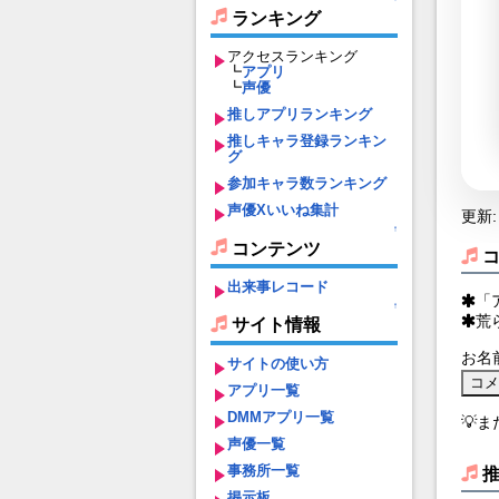
ランキング
アクセスランキング
┗
アプリ
┗
声優
推しアプリランキング
推しキャラ登録ランキン
グ
参加キャラ数ランキング
声優Xいいね集計
更新: 
↑
コンテンツ
出来事レコード
「
↑
荒
サイト情報
お名
サイトの使い方
アプリ一覧
DMMアプリ一覧
💡
声優一覧
事務所一覧
掲示板