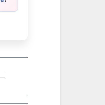
登録
）
↑