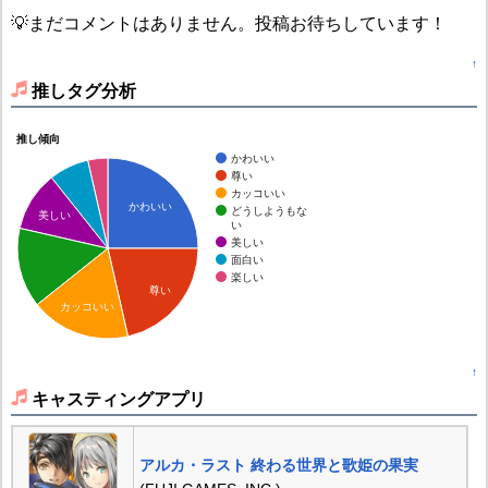
💡まだコメントはありません。投稿お待ちしています！
↑
推しタグ分析
推し傾向
かわいい
尊い
カッコいい
かわいい
どうしようもな
美しい
い
美しい
面白い
楽しい
尊い
カッコいい
↑
キャスティングアプリ
アルカ・ラスト 終わる世界と歌姫の果実