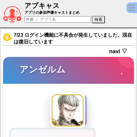
アプキャス
アンゼルム（声優：近藤雄介)【アルカ・ラス
アプリの参加声優キャストまとめ
7/23 ログイン機能に不具合が発生していました。現在
は復旧しています
navi ▽
アンゼルム