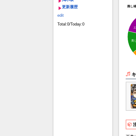
更新履歴
推し
edit
Total:0/Today:0
美