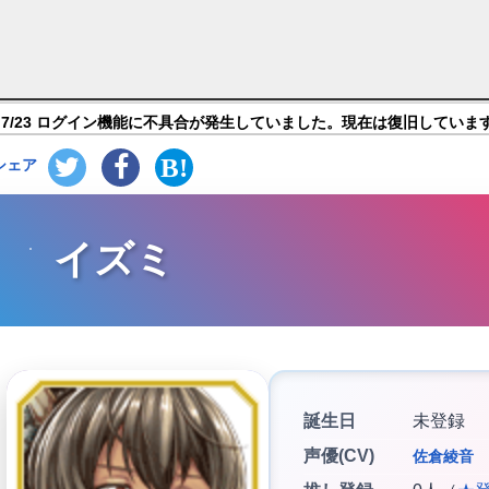
ト 終わる世界と歌姫の果実】キャラ紹介
7/23 ログイン機能に不具合が発生していました。現在は復旧していま
シェア
イズミ
誕生日
未登録
声優(CV)
佐倉綾音