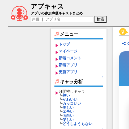
アプキャス
イズミ（声優：佐倉綾音)【アルカ・ラス
アプリの参加声優キャストまとめ
メニュー
トップ
マイページ
新着コメント
新着アプリ
更新アプリ
↑
キャラ分析
月間推しキャラ
┗
尊い
┗
かわいい
┗
カッコいい
┗
美しい
┗
エモい
┗
面白い
┗
楽しい
┗
どうしようもない
↑