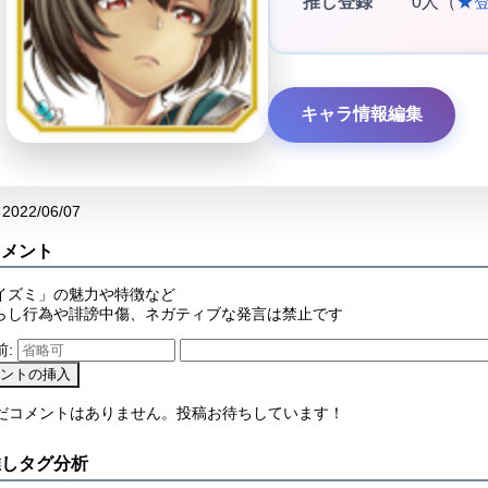
推し登録
0人（
★
キャラ情報編集
2022/06/07
コメント
イズミ」の魅力や特徴など
らし行為や誹謗中傷、ネガティブな発言は禁止です
前:
まだコメントはありません。投稿お待ちしています！
推しタグ分析