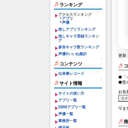
ランキング
アクセスランキング
┗
アプリ
┗
声優
推しアプリランキング
推しキャラ登録ランキン
グ
参加キャラ数ランキング
声優Xいいね集計
更新: 
↑
コンテンツ
出来事レコード
「
↑
荒
サイト情報
お名
サイトの使い方
アプリ一覧
DMMアプリ一覧
💡
声優一覧
事務所一覧
掲示板