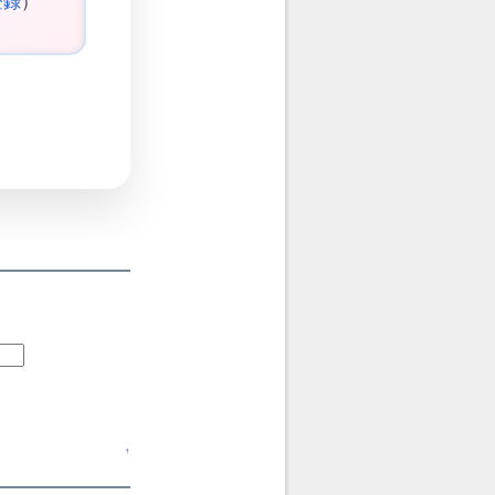
登録
）
↑