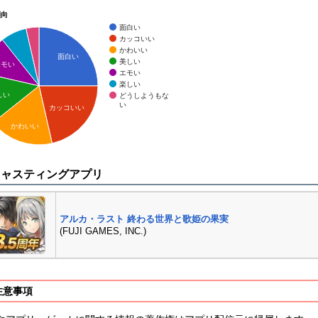
傾向
面白い
カッコいい
かわいい
面白い
美しい
エモい
エモい
楽しい
しい
どうしようもな
い
カッコいい
かわいい
キャスティングアプリ
アルカ・ラスト 終わる世界と歌姫の果実
(FUJI GAMES, INC.)
注意事項