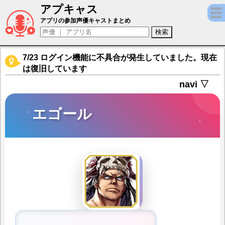
アプキャス
エゴール（声優：山口太郎)【アルカ・ラスト
アプリの参加声優キャストまとめ
7/23 ログイン機能に不具合が発生していました。現在
は復旧しています
navi ▽
エゴール