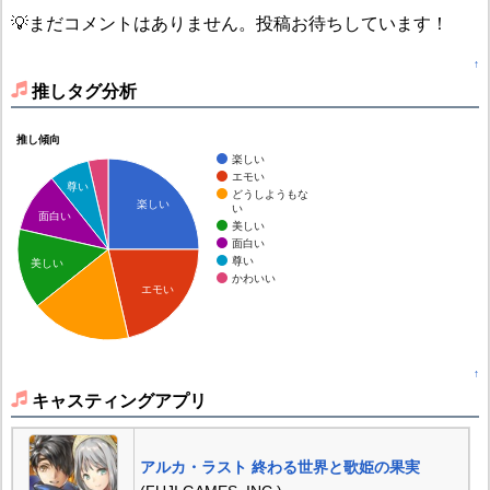
💡まだコメントはありません。投稿お待ちしています！
↑
推しタグ分析
推し傾向
楽しい
エモい
尊い
どうしようもな
楽しい
い
面白い
美しい
面白い
尊い
美しい
かわいい
エモい
↑
キャスティングアプリ
アルカ・ラスト 終わる世界と歌姫の果実