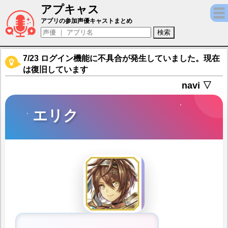
アプキャス
エリク（声優：白石涼子)【アルカ・ラスト 
アプリの参加声優キャストまとめ
7/23 ログイン機能に不具合が発生していました。現在
は復旧しています
navi ▽
エリク