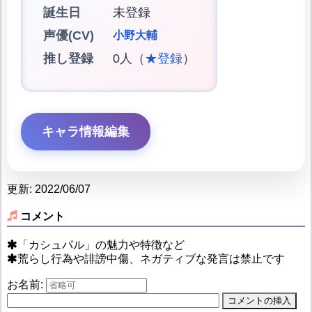
誕生日
未登録
声優(CV)
小野大輔
推し登録
0人（
★登録
）
キャラ情報編集
更新: 2022/06/07
コメント
「カシュパル」の魅力や特徴など
荒らし行為や誹謗中傷、ネガティブな発言は禁止です
お名前: