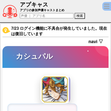
アプキャス
カシュパル（声優：小野大輔)【アルカ・ラス
アプリの参加声優キャストまとめ
7/23 ログイン機能に不具合が発生していました。現在
は復旧しています
navi ▽
カシュパル