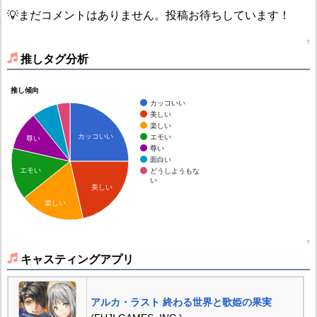
💡まだコメントはありません。投稿お待ちしています！
↑
推しタグ分析
推し傾向
カッコいい
美しい
楽しい
カッコいい
エモい
尊い
尊い
面白い
エモい
どうしようもな
い
美しい
楽しい
↑
キャスティングアプリ
アルカ・ラスト 終わる世界と歌姫の果実