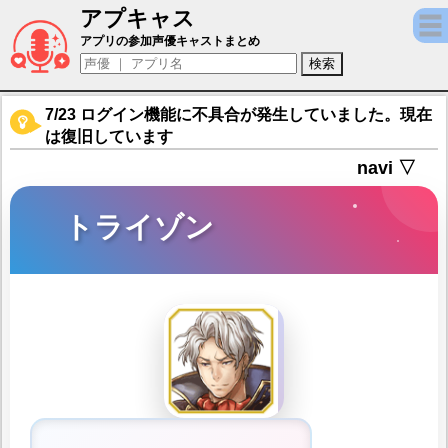
アプキャス
トライゾン（声優：堀内賢雄)【アルカ・ラス
アプリの参加声優キャストまとめ
7/23 ログイン機能に不具合が発生していました。現在
は復旧しています
navi ▽
トライゾン