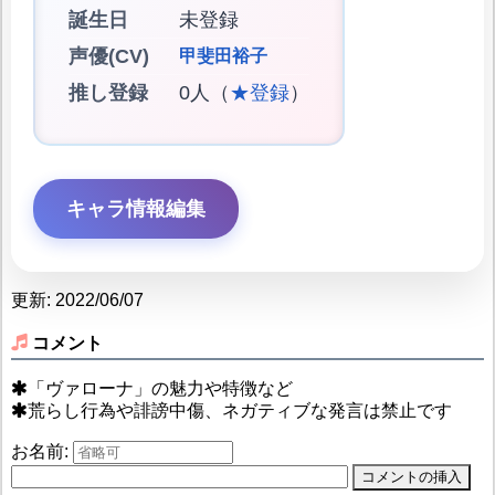
誕生日
未登録
声優(CV)
甲斐田裕子
推し登録
0人（
★登録
）
キャラ情報編集
更新: 2022/06/07
コメント
「ヴァローナ」の魅力や特徴など
荒らし行為や誹謗中傷、ネガティブな発言は禁止です
お名前: