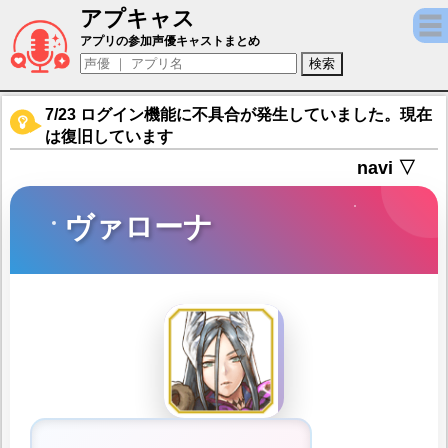
アプキャス
ヴァローナ（声優：甲斐田裕子)【アルカ・ラ
アプリの参加声優キャストまとめ
7/23 ログイン機能に不具合が発生していました。現在
は復旧しています
navi ▽
ヴァローナ