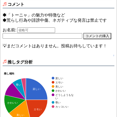
コメント
「トーニャ」の魅力や特徴など
荒らし行為や誹謗中傷、ネガティブな発言は禁止です
お名前:
💡まだコメントはありません。投稿お待ちしています！
↑
推しタグ分析
推し傾向
楽しい
エモい
尊い
美しい
楽しい
かわいい
どうしようもな
い
尊い
かわいい
カッコいい
エモい
美しい