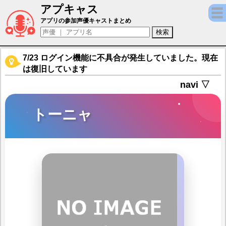
アプキャス
トーニャ（声優：伊藤彩沙)【MONSTER UN
アプリの参加声優キャストまとめ
7/23 ログイン機能に不具合が発生していました。現在
は復旧しています
navi ▽
トーニャ