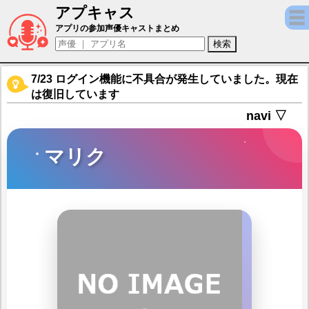
アプキャス
マリク（声優：堀江瞬)【MONSTER UNIVE
アプリの参加声優キャストまとめ
7/23 ログイン機能に不具合が発生していました。現在
は復旧しています
navi ▽
マリク