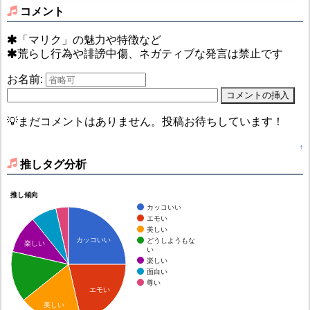
コメント
「マリク」の魅力や特徴など
荒らし行為や誹謗中傷、ネガティブな発言は禁止です
お名前:
💡まだコメントはありません。投稿お待ちしています！
↑
推しタグ分析
推し傾向
カッコいい
エモい
美しい
カッコいい
どうしようもな
楽しい
い
楽しい
面白い
尊い
エモい
美しい