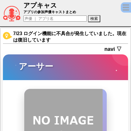
アプキャス
アーサー（声優：浦田わたる)【【新作RPG】
アプリの参加声優キャストまとめ
7/23 ログイン機能に不具合が発生していました。現在
は復旧しています
navi ▽
アーサー