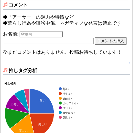
コメント
「アーサー」の魅力や特徴など
荒らし行為や誹謗中傷、ネガティブな発言は禁止です
お名前:
💡まだコメントはありません。投稿お待ちしています！
↑
推しタグ分析
推し傾向
尊い
美しい
面白い
尊い
カッコいい
エモい
エモい
かわいい
楽しい
美しい
面白い