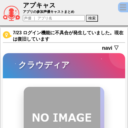
アプキャス
クラウディア（声優：大原さやか)【【新作RP
アプリの参加声優キャストまとめ
7/23 ログイン機能に不具合が発生していました。現在
は復旧しています
navi ▽
クラウディア