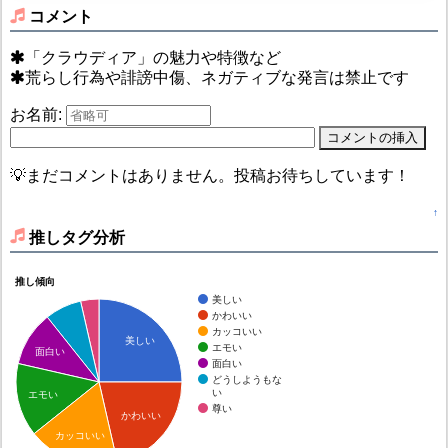
コメント
「クラウディア」の魅力や特徴など
荒らし行為や誹謗中傷、ネガティブな発言は禁止です
お名前:
💡まだコメントはありません。投稿お待ちしています！
↑
推しタグ分析
推し傾向
美しい
かわいい
カッコいい
美しい
エモい
面白い
面白い
どうしようもな
い
エモい
尊い
かわいい
カッコいい