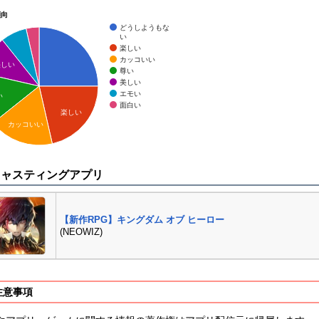
傾向
どうしようもな
い
楽しい
カッコいい
美しい
尊い
美しい
エモい
い
面白い
楽しい
カッコいい
キャスティングアプリ
【新作RPG】キングダム オブ ヒーロー
(NEOWIZ)
注意事項