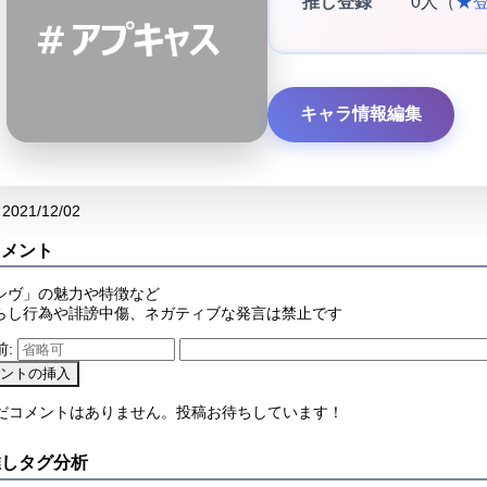
推し登録
0人（
★
キャラ情報編集
2021/12/02
コメント
シヴ」の魅力や特徴など
らし行為や誹謗中傷、ネガティブな発言は禁止です
前:
まだコメントはありません。投稿お待ちしています！
推しタグ分析