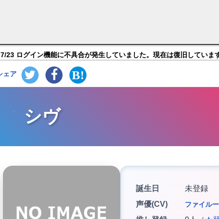
PG】キングダム オブ ヒーロー】キャラ紹介
7/23 ログイン機能に不具合が発生していました。現在は復旧していま
シェア
シヴ
誕生日
未登録
声優(CV)
ファイルー