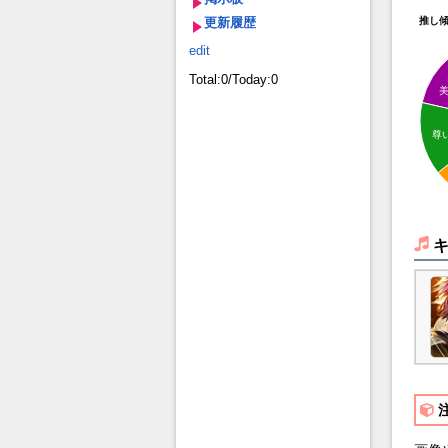
更新履歴
推し
edit
Total:0/Today:0
尊