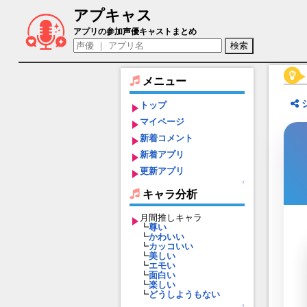
アプキャス
シヴ（声優：ファイルーズあい)【【新作R
アプリの参加声優キャストまとめ
メニュー
トップ
マイページ
新着コメント
新着アプリ
更新アプリ
↑
キャラ分析
月間推しキャラ
┗
尊い
┗
かわいい
┗
カッコいい
┗
美しい
┗
エモい
┗
面白い
┗
楽しい
┗
どうしようもない
↑