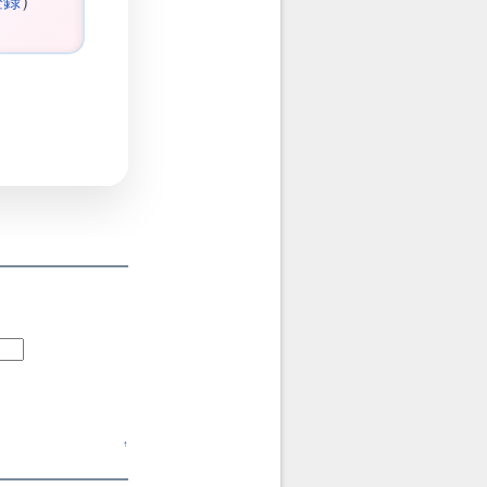
登録
）
↑