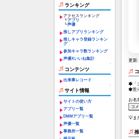
ランキング
アクセスランキング
┗
アプリ
┗
声優
推しアプリランキング
推しキャラ登録ランキン
グ
参加キャラ数ランキング
声優Xいいね集計
更新: 
↑
コンテンツ
出来事レコード
「
↑
荒
サイト情報
お名
サイトの使い方
アプリ一覧
DMMアプリ一覧
💡
声優一覧
事務所一覧
掲示板