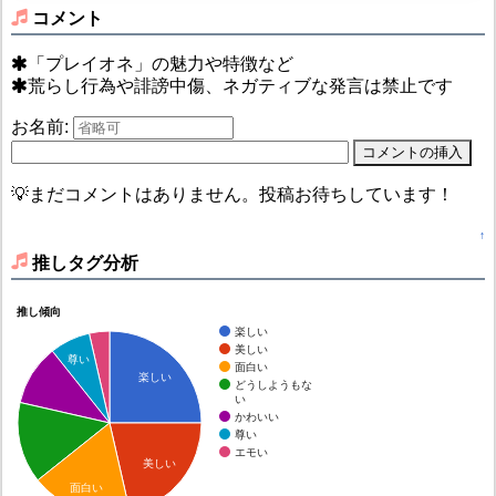
コメント
「プレイオネ」の魅力や特徴など
荒らし行為や誹謗中傷、ネガティブな発言は禁止です
お名前:
💡まだコメントはありません。投稿お待ちしています！
↑
推しタグ分析
推し傾向
楽しい
美しい
尊い
面白い
楽しい
どうしようもな
い
かわいい
尊い
エモい
美しい
面白い