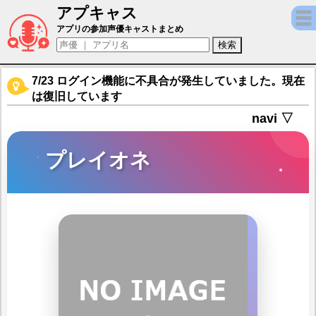
アプキャス
プレイオネ（声優：愛美)【【新作RPG】キン
アプリの参加声優キャストまとめ
7/23 ログイン機能に不具合が発生していました。現在
は復旧しています
navi ▽
プレイオネ