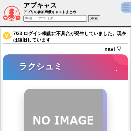
アプキャス
ラクシュミ（声優：中島由貴)【【新作RPG】
アプリの参加声優キャストまとめ
7/23 ログイン機能に不具合が発生していました。現在
は復旧しています
navi ▽
ラクシュミ