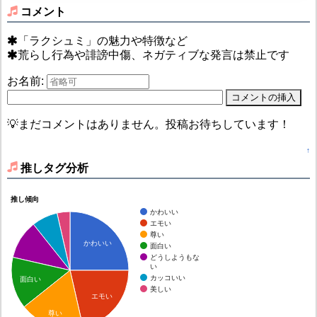
コメント
「ラクシュミ」の魅力や特徴など
荒らし行為や誹謗中傷、ネガティブな発言は禁止です
お名前:
💡まだコメントはありません。投稿お待ちしています！
↑
推しタグ分析
推し傾向
かわいい
エモい
尊い
かわいい
面白い
どうしようもな
い
カッコいい
面白い
美しい
エモい
尊い