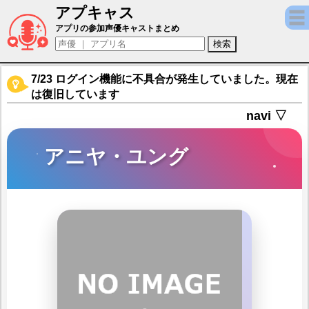
アプキャス
アニヤ・ユング（声優：長縄まりあ)【ガー
アプリの参加声優キャストまとめ
7/23 ログイン機能に不具合が発生していました。現在
は復旧しています
navi ▽
アニヤ・ユング