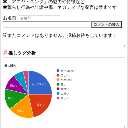
「アニヤ・ユング」の魅力や特徴など
荒らし行為や誹謗中傷、ネガティブな発言は禁止です
お名前:
💡まだコメントはありません。投稿お待ちしています！
↑
推しタグ分析
推し傾向
カッコいい
楽しい
かわいい
カッコいい
尊い
面白い
面白い
エモい
美しい
尊い
楽しい
かわいい
↑