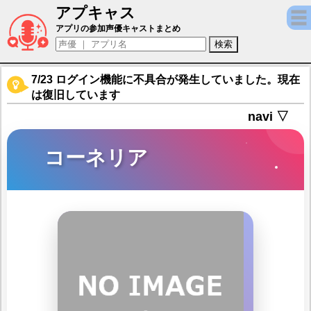
アプキャス
コーネリア（声優：茅原実里)【ガール・カ
アプリの参加声優キャストまとめ
7/23 ログイン機能に不具合が発生していました。現在
は復旧しています
navi ▽
コーネリア