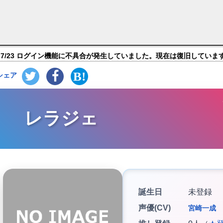
フェ・ガン】キャラ紹介
7/23 ログイン機能に不具合が発生していました。現在は復旧していま
シェア
レラジェ
誕生日
未登録
声優(CV)
宮崎一成