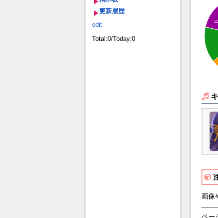
更新履歴
edit
Total:0/Today:0
画像
ペー