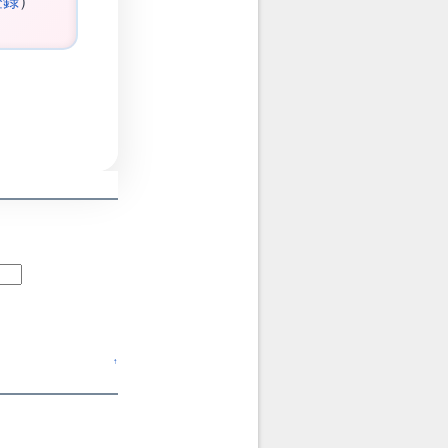
登録
）
↑