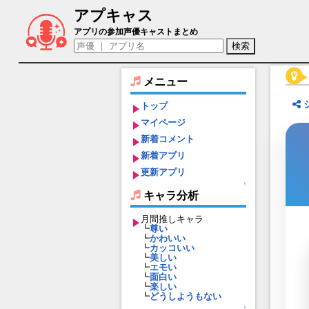
アプキャス
レラジェ（声優：宮崎一成)【ガール・カ
アプリの参加声優キャストまとめ
メニュー
トップ
マイページ
新着コメント
新着アプリ
更新アプリ
↑
キャラ分析
月間推しキャラ
┗
尊い
┗
かわいい
┗
カッコいい
┗
美しい
┗
エモい
┗
面白い
┗
楽しい
┗
どうしようもない
↑