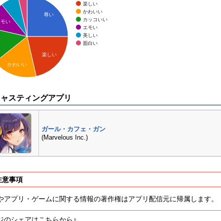
楽しい
かわいい
尊い
カッコいい
エモい
エモい
美しい
面白い
楽しい
かわいい
キャスティングアプリ
ガール・カフェ・ガン
(Marvelous Inc.)
注意事項
やアプリ・ゲームに関する情報の著作権はアプリ配信元に帰属します。
ジのシェアはこちらから♪