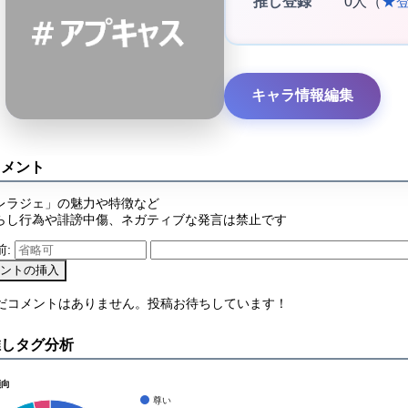
推し登録
0人（
★
キャラ情報編集
コメント
レラジェ」の魅力や特徴など
らし行為や誹謗中傷、ネガティブな発言は禁止です
前:
まだコメントはありません。投稿お待ちしています！
推しタグ分析
傾向
尊い