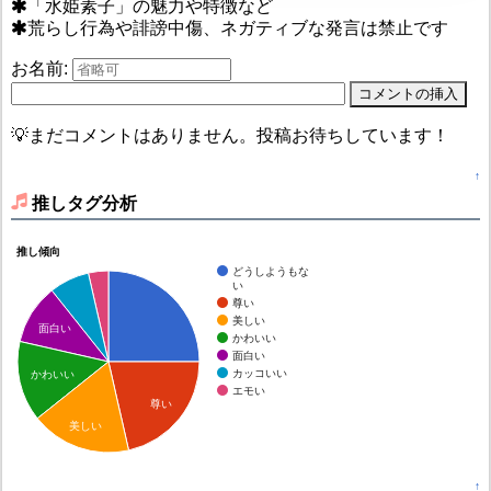
「水姫素子」の魅力や特徴など
荒らし行為や誹謗中傷、ネガティブな発言は禁止です
お名前:
💡まだコメントはありません。投稿お待ちしています！
↑
推しタグ分析
推し傾向
どうしようもな
い
尊い
美しい
面白い
かわいい
面白い
カッコいい
かわいい
エモい
尊い
美しい
↑