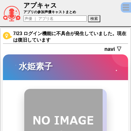
アプキャス
水姫素子（声優：春木めぐみ)【ガール・カ
アプリの参加声優キャストまとめ
7/23 ログイン機能に不具合が発生していました。現在
は復旧しています
navi ▽
水姫素子