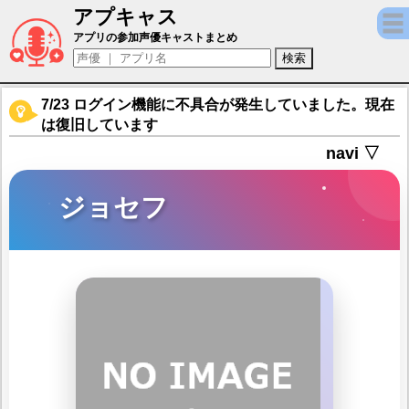
アプキャス
ジョセフ（声優：安元洋貴)【雀魂 -じゃんた
アプリの参加声優キャストまとめ
7/23 ログイン機能に不具合が発生していました。現在
は復旧しています
navi ▽
ジョセフ