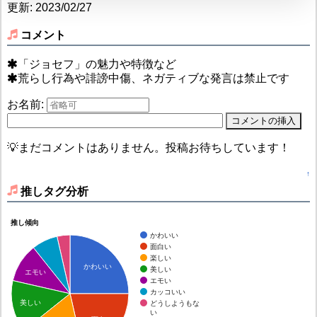
更新: 2023/02/27
コメント
「ジョセフ」の魅力や特徴など
荒らし行為や誹謗中傷、ネガティブな発言は禁止です
お名前:
💡まだコメントはありません。投稿お待ちしています！
↑
推しタグ分析
推し傾向
かわいい
面白い
楽しい
かわいい
美しい
エモい
エモい
カッコいい
美しい
どうしようもな
い