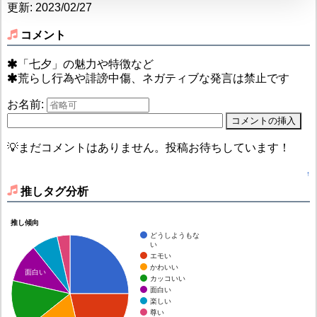
更新: 2023/02/27
コメント
「七夕」の魅力や特徴など
荒らし行為や誹謗中傷、ネガティブな発言は禁止です
お名前:
💡まだコメントはありません。投稿お待ちしています！
↑
推しタグ分析
推し傾向
どうしようもな
い
エモい
かわいい
面白い
カッコいい
面白い
楽しい
尊い