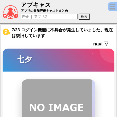
アプキャス
七夕（声優：植田佳奈)【雀魂 -じゃんたま-
アプリの参加声優キャストまとめ
7/23 ログイン機能に不具合が発生していました。現在
は復旧しています
navi ▽
七夕