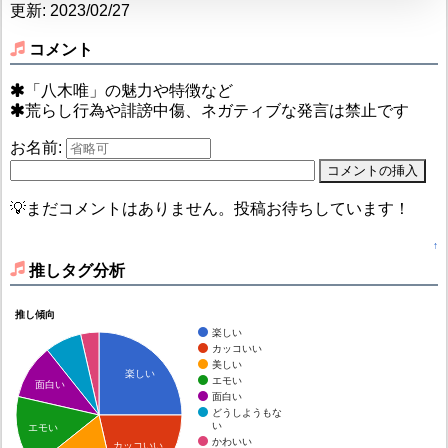
更新: 2023/02/27
コメント
「八木唯」の魅力や特徴など
荒らし行為や誹謗中傷、ネガティブな発言は禁止です
お名前:
💡まだコメントはありません。投稿お待ちしています！
↑
推しタグ分析
推し傾向
楽しい
カッコいい
美しい
楽しい
エモい
面白い
面白い
どうしようもな
い
エモい
かわいい
カッコいい