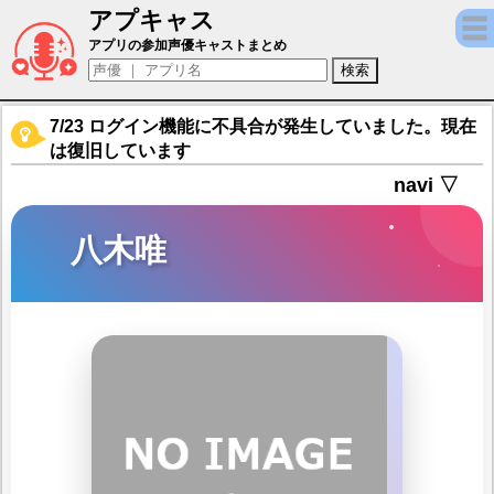
アプキャス
八木唯（声優：小清水亜美)【雀魂 -じゃんた
アプリの参加声優キャストまとめ
7/23 ログイン機能に不具合が発生していました。現在
は復旧しています
navi ▽
八木唯