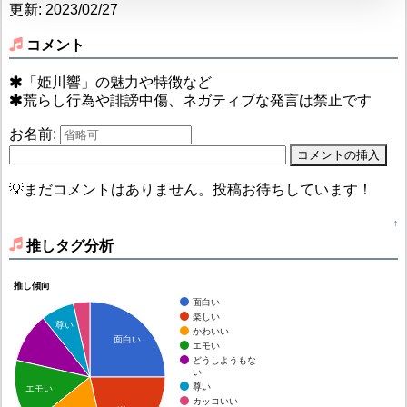
更新: 2023/02/27
コメント
「姫川響」の魅力や特徴など
荒らし行為や誹謗中傷、ネガティブな発言は禁止です
お名前:
💡まだコメントはありません。投稿お待ちしています！
↑
推しタグ分析
推し傾向
面白い
楽しい
尊い
かわいい
面白い
エモい
どうしようもな
い
尊い
エモい
カッコいい