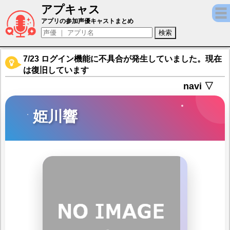
アプキャス
姫川響（声優：鬼頭明里)【雀魂 -じゃんたま
アプリの参加声優キャストまとめ
7/23 ログイン機能に不具合が発生していました。現在
は復旧しています
navi ▽
姫川響