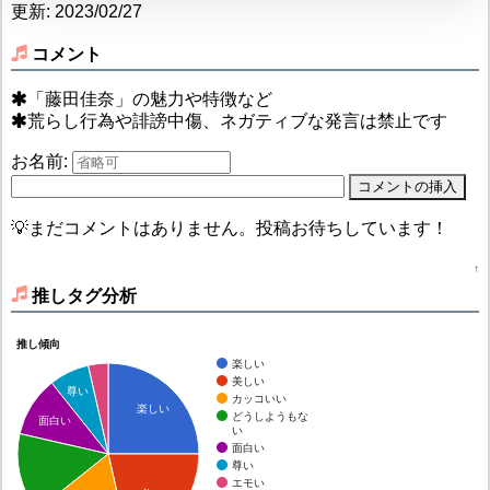
更新: 2023/02/27
コメント
「藤田佳奈」の魅力や特徴など
荒らし行為や誹謗中傷、ネガティブな発言は禁止です
お名前:
💡まだコメントはありません。投稿お待ちしています！
↑
推しタグ分析
推し傾向
楽しい
美しい
尊い
カッコいい
楽しい
どうしようもな
面白い
い
面白い
尊い
エモい