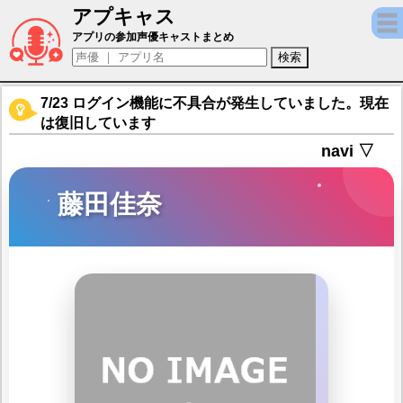
アプキャス
藤田佳奈（声優：内田真礼)【雀魂 -じゃんた
アプリの参加声優キャストまとめ
7/23 ログイン機能に不具合が発生していました。現在
は復旧しています
navi ▽
藤田佳奈