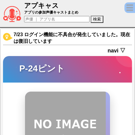
アプキャス
P-24ピント（声優：荻野葉月)【ラストオリ
アプリの参加声優キャストまとめ
7/23 ログイン機能に不具合が発生していました。現在
は復旧しています
navi ▽
P-24ピント