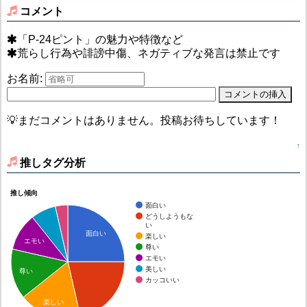
コメント
「P-24ピント」の魅力や特徴など
荒らし行為や誹謗中傷、ネガティブな発言は禁止です
お名前:
💡まだコメントはありません。投稿お待ちしています！
↑
推しタグ分析
推し傾向
面白い
どうしようもな
い
面白い
楽しい
エモい
尊い
エモい
美しい
尊い
カッコいい
楽しい