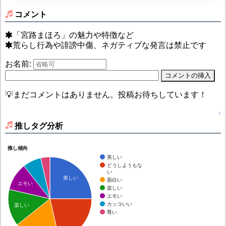
コメント
「宮路まほろ」の魅力や特徴など
荒らし行為や誹謗中傷、ネガティブな発言は禁止です
お名前:
💡まだコメントはありません。投稿お待ちしています！
↑
推しタグ分析
推し傾向
美しい
どうしようもな
い
美しい
面白い
エモい
楽しい
エモい
カッコいい
楽しい
尊い