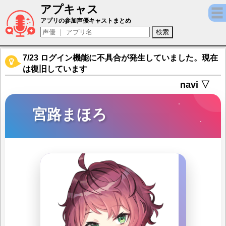
アプキャス
宮路まほろ（声優：山口愛)【CUE! -See You 
アプリの参加声優キャストまとめ
7/23 ログイン機能に不具合が発生していました。現在
は復旧しています
navi ▽
宮路まほろ