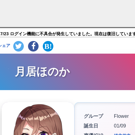
ou Everyday-】キャラ紹介
7/23 ログイン機能に不具合が発生していました。現在は復旧していま
シェア
月居ほのか
グループ
Flower
誕生日
01/09