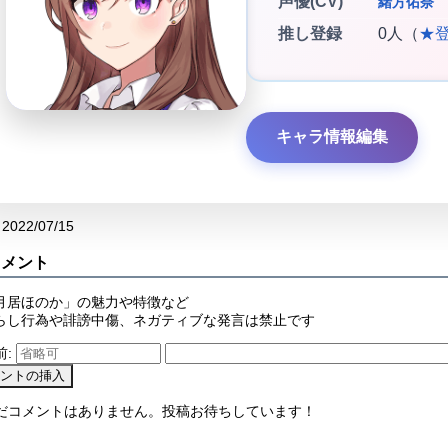
声優(CV)
緒方佑奈
推し登録
0人（
★
キャラ情報編集
2022/07/15
コメント
月居ほのか」の魅力や特徴など
らし行為や誹謗中傷、ネガティブな発言は禁止です
前:
まだコメントはありません。投稿お待ちしています！