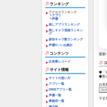
ランキング
アクセスランキング
┗
アプリ
┗
声優
推しアプリランキング
推しキャラ登録ランキン
グ
参加キャラ数ランキング
声優Xいいね集計
↑
コンテンツ
更新: 
出来事レコード
↑
サイト情報
「
荒
サイトの使い方
アプリ一覧
お名
DMMアプリ一覧
声優一覧
💡
事務所一覧
掲示板