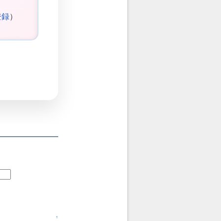
登録
）
↑