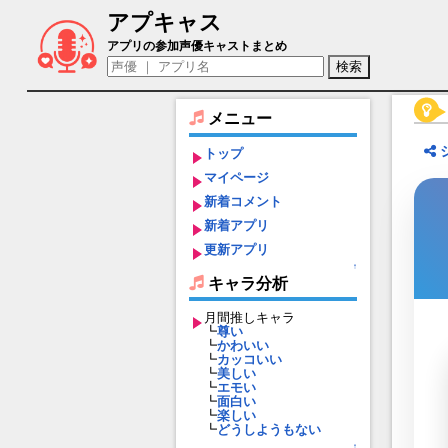
アプキャス
月居ほのか（声優：緒方佑奈)【CUE! -See Y
アプリの参加声優キャストまとめ
メニュー
トップ
マイページ
新着コメント
新着アプリ
更新アプリ
↑
キャラ分析
月間推しキャラ
┗
尊い
┗
かわいい
┗
カッコいい
┗
美しい
┗
エモい
┗
面白い
┗
楽しい
┗
どうしようもない
↑