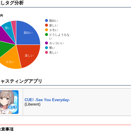
推しタグ分析
傾向
面白い
楽しい
尊い
エモい
面白い
どうしようもな
い
カッコいい
尊い
美しい
楽しい
エモい
キャスティングアプリ
CUE! -See You Everyday-
(Liberent)
注意事項