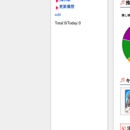
更新履歴
edit
推し
Total:0/Today:0