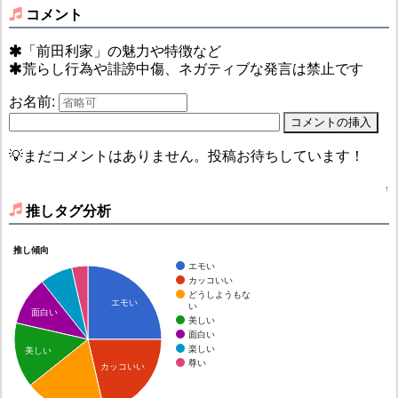
コメント
「前田利家」の魅力や特徴など
荒らし行為や誹謗中傷、ネガティブな発言は禁止です
お名前:
💡まだコメントはありません。投稿お待ちしています！
↑
推しタグ分析
推し傾向
エモい
カッコいい
どうしようもな
エモい
い
面白い
美しい
面白い
楽しい
美しい
尊い
カッコいい