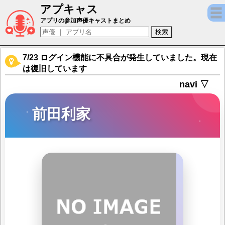
アプキャス
前田利家（声優：和倉やよい)【戦国少女～
アプリの参加声優キャストまとめ
7/23 ログイン機能に不具合が発生していました。現在
は復旧しています
navi ▽
前田利家