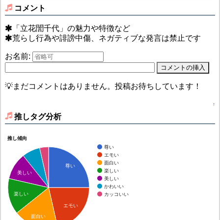
コメント
「立花誾千代」の魅力や特徴など
荒らし行為や誹謗中傷、ネガティブな発言は禁止です
お名前:
💡まだコメントはありません。投稿お待ちしています！
↑
推しタグ分析
推し傾向
尊い
エモい
面白い
尊い
楽しい
美しい
美しい
かわいい
楽しい
カッコいい
エモい
面白い