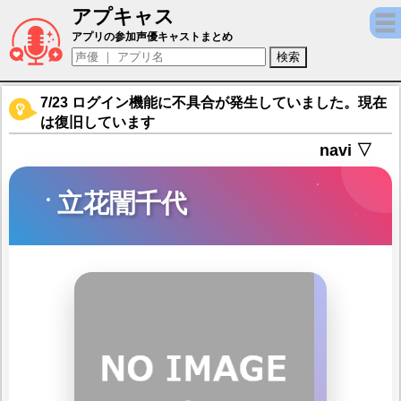
アプキャス
立花誾千代（声優：井口裕香)【戦国少女～
アプリの参加声優キャストまとめ
7/23 ログイン機能に不具合が発生していました。現在
は復旧しています
navi ▽
立花誾千代