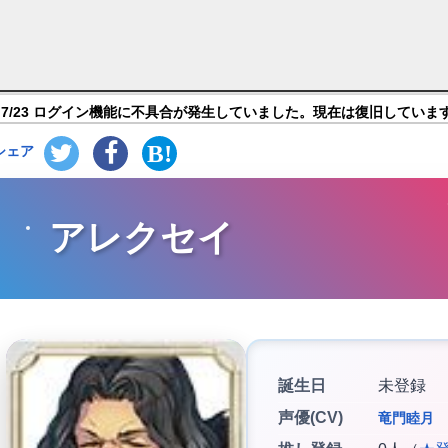
oes (エグゾス ヒーローズ)】キャラ紹介
7/23 ログイン機能に不具合が発生していました。現在は復旧していま
シェア
アレクセイ
誕生日
未登録
声優(CV)
竜門睦月