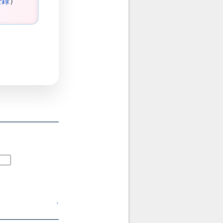
登録
）
↑