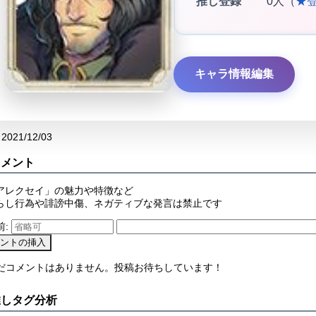
推し登録
0人（
★
キャラ情報編集
2021/12/03
コメント
アレクセイ」の魅力や特徴など
らし行為や誹謗中傷、ネガティブな発言は禁止です
前:
まだコメントはありません。投稿お待ちしています！
推しタグ分析