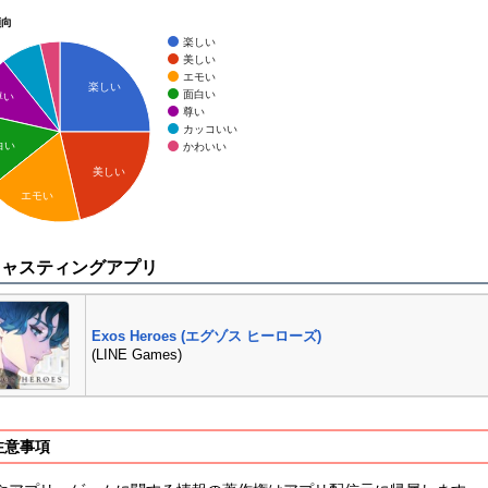
傾向
楽しい
美しい
エモい
楽しい
面白い
尊い
尊い
カッコいい
白い
かわいい
美しい
エモい
キャスティングアプリ
Exos Heroes (エグゾス ヒーローズ)
(LINE Games)
注意事項