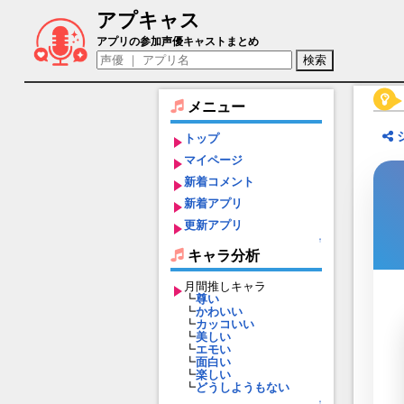
アプキャス
アレクセイ（声優：竜門睦月)【Exos Her
アプリの参加声優キャストまとめ
メニュー
トップ
マイページ
新着コメント
新着アプリ
更新アプリ
↑
キャラ分析
月間推しキャラ
┗
尊い
┗
かわいい
┗
カッコいい
┗
美しい
┗
エモい
┗
面白い
┗
楽しい
┗
どうしようもない
↑