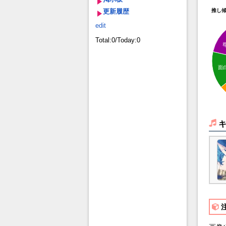
更新履歴
推し
edit
Total:0/Today:0
面