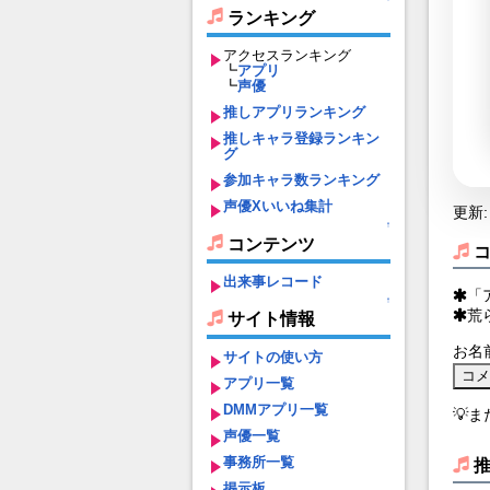
ランキング
アクセスランキング
┗
アプリ
┗
声優
推しアプリランキング
推しキャラ登録ランキン
グ
参加キャラ数ランキング
声優Xいいね集計
更新: 
↑
コンテンツ
出来事レコード
「
↑
荒
サイト情報
お名
サイトの使い方
アプリ一覧
DMMアプリ一覧
💡
声優一覧
事務所一覧
掲示板