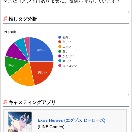
💡まだコメントはありません。投稿お待ちしています！
↑
推しタグ分析
推し傾向
面白い
美しい
エモい
面白い
尊い
かわいい
楽しい
カッコいい
尊い
美しい
エモい
↑
キャスティングアプリ
Exos Heroes (エグゾス ヒーローズ)
(LINE Games)