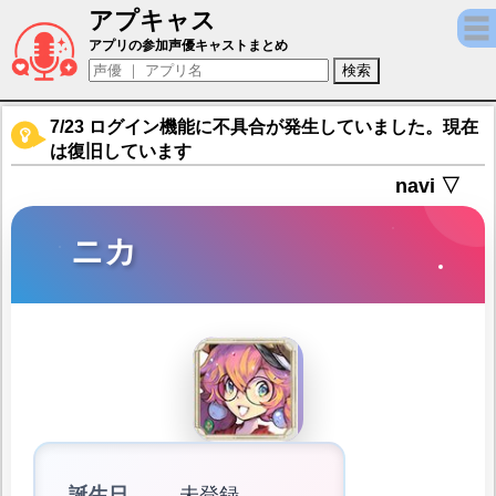
アプキャス
ニカ（声優：渡辺弥咲)【Exos Heroes (
アプリの参加声優キャストまとめ
7/23 ログイン機能に不具合が発生していました。現在
は復旧しています
navi ▽
ニカ
誕生日
未登録