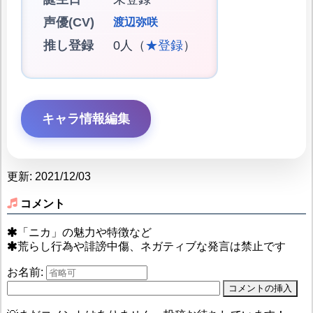
声優(CV)
渡辺弥咲
推し登録
0人（
★登録
）
キャラ情報編集
更新: 2021/12/03
コメント
「ニカ」の魅力や特徴など
荒らし行為や誹謗中傷、ネガティブな発言は禁止です
お名前: