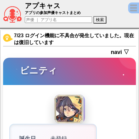
アプキャス
ビニティ（声優：岡田恵)【Exos Heroes 
アプリの参加声優キャストまとめ
7/23 ログイン機能に不具合が発生していました。現在
は復旧しています
navi ▽
ビニティ
誕生日
未登録