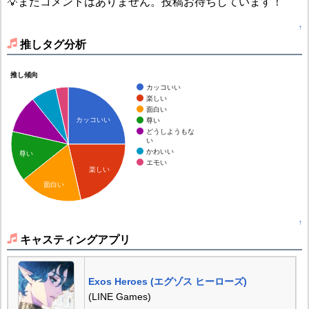
💡まだコメントはありません。投稿お待ちしています！
↑
推しタグ分析
推し傾向
カッコいい
楽しい
面白い
カッコいい
尊い
どうしようもな
い
かわいい
尊い
エモい
楽しい
面白い
↑
キャスティングアプリ
Exos Heroes (エグゾス ヒーローズ)
(LINE Games)