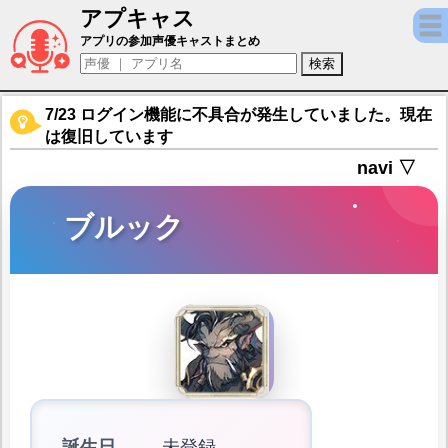
アプキャス
ブルック（声優：斉藤次郎)【Exos Heroes
アプリの参加声優キャストまとめ
7/23 ログイン機能に不具合が発生していました。現在
は復旧しています
navi ▽
ブルック
誕生日
未登録