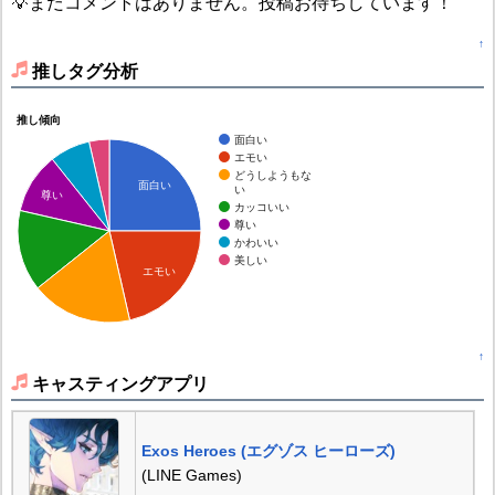
💡まだコメントはありません。投稿お待ちしています！
↑
推しタグ分析
推し傾向
面白い
エモい
どうしようもな
面白い
い
尊い
カッコいい
尊い
かわいい
美しい
エモい
↑
キャスティングアプリ
Exos Heroes (エグゾス ヒーローズ)
(LINE Games)