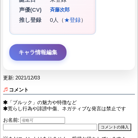
声優(CV)
斉藤次郎
推し登録
0人（
★登録
）
キャラ情報編集
更新: 2021/12/03
コメント
「ブルック」の魅力や特徴など
荒らし行為や誹謗中傷、ネガティブな発言は禁止です
お名前: