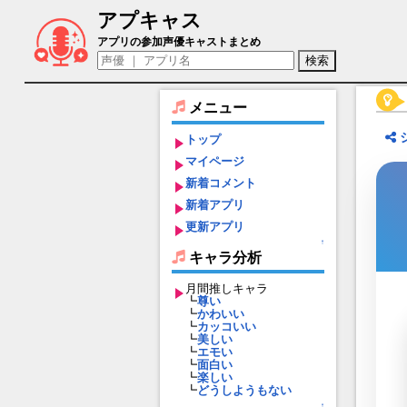
アプキャス
FCブルック（声優：有賀由樹子)【Exos H
アプリの参加声優キャストまとめ
メニュー
トップ
マイページ
新着コメント
新着アプリ
更新アプリ
↑
キャラ分析
月間推しキャラ
┗
尊い
┗
かわいい
┗
カッコいい
┗
美しい
┗
エモい
┗
面白い
┗
楽しい
┗
どうしようもない
↑