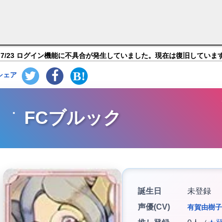
eroes (エグゾス ヒーローズ)】キャラ紹介
7/23 ログイン機能に不具合が発生していました。現在は復旧していま
シェア
FCブルック
誕生日
未登録
声優(CV)
有賀由樹子