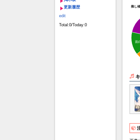
更新履歴
推し
edit
Total:0/Today:0
面