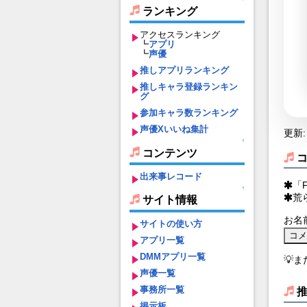
ランキング
アクセスランキング
┗
アプリ
┗
声優
推しアプリランキング
推しキャラ登録ランキン
グ
参加キャラ数ランキング
声優Xいいね集計
更新: 
↑
コンテンツ
出来事レコード
「
↑
荒
サイト情報
お名
サイトの使い方
アプリ一覧
DMMアプリ一覧
💡
声優一覧
事務所一覧
掲示板