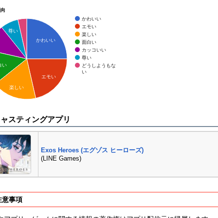
傾向
かわいい
エモい
尊い
楽しい
かわいい
面白い
カッコいい
尊い
白い
どうしようもな
い
エモい
楽しい
キャスティングアプリ
Exos Heroes (エグゾス ヒーローズ)
(LINE Games)
注意事項