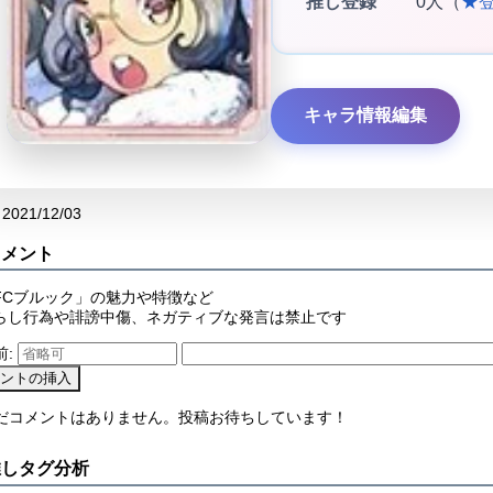
推し登録
0人（
★
キャラ情報編集
2021/12/03
コメント
FCブルック」の魅力や特徴など
らし行為や誹謗中傷、ネガティブな発言は禁止です
前:
まだコメントはありません。投稿お待ちしています！
推しタグ分析