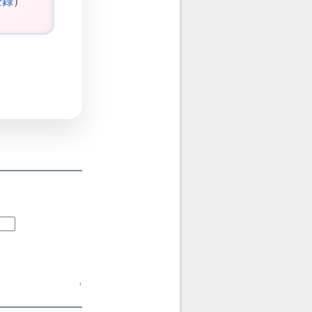
登録
）
↑