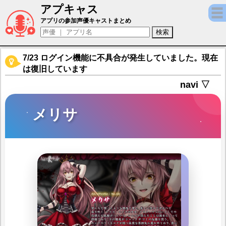
アプキャス
メリサ（声優：桃井いちご)【Alice Re：C
アプリの参加声優キャストまとめ
7/23 ログイン機能に不具合が発生していました。現在
は復旧しています
navi ▽
メリサ