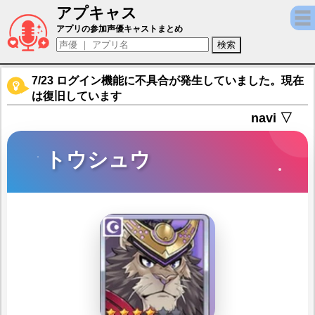
アプキャス
トウシュウ（声優：稲田徹)【LIVE A HER
アプリの参加声優キャストまとめ
7/23 ログイン機能に不具合が発生していました。現在
は復旧しています
navi ▽
トウシュウ