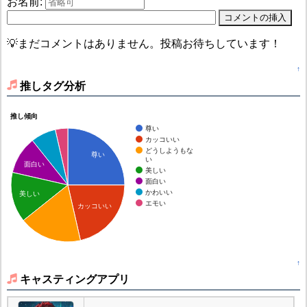
お名前:
💡まだコメントはありません。投稿お待ちしています！
↑
推しタグ分析
推し傾向
尊い
カッコいい
どうしようもな
尊い
い
面白い
美しい
面白い
かわいい
美しい
エモい
カッコいい
↑
キャスティングアプリ