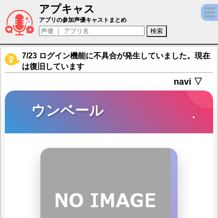
アプキャス
ウンベール（声優：木島隆一)【ソードアート
アプリの参加声優キャストまとめ
7/23 ログイン機能に不具合が発生していました。現在
は復旧しています
navi ▽
ウンベール