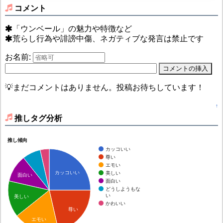
コメント
「ウンベール」の魅力や特徴など
荒らし行為や誹謗中傷、ネガティブな発言は禁止です
お名前:
💡まだコメントはありません。投稿お待ちしています！
↑
推しタグ分析
推し傾向
カッコいい
尊い
エモい
カッコいい
美しい
面白い
面白い
どうしようもな
い
美しい
かわいい
尊い
エモい