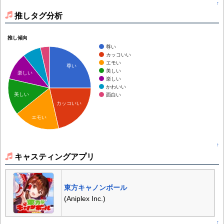
↑
推しタグ分析
推し傾向
尊い
カッコいい
エモい
尊い
美しい
楽しい
楽しい
かわいい
美しい
面白い
カッコいい
エモい
↑
キャスティングアプリ
東方キャノンボール
(Aniplex Inc.)
↑