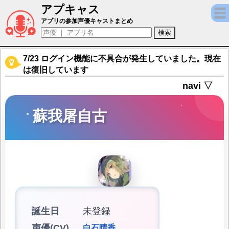
アプキャス
蘇我屠自古（声優：白石晴香)【東方キャノ
アプリの参加声優キャストまとめ
7/23 ログイン機能に不具合が発生していました。現在
は復旧しています
navi ▽
蘇我屠自古
誕生日
未登録
声優(CV)
白石晴香