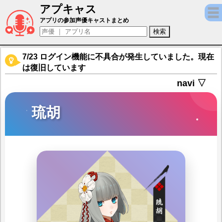
アプキャス
琉胡（声優：門脇舞以)【剣が刻】キャラ紹介
アプリの参加声優キャストまとめ
7/23 ログイン機能に不具合が発生していました。現在
は復旧しています
navi ▽
琉胡