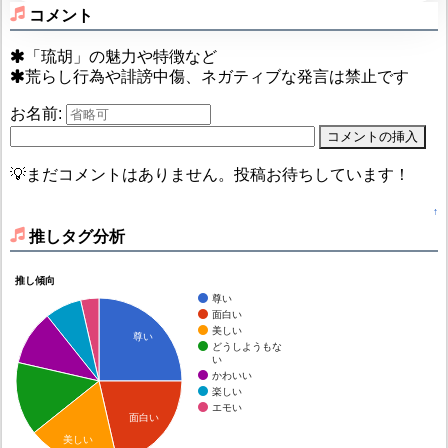
コメント
「琉胡」の魅力や特徴など
荒らし行為や誹謗中傷、ネガティブな発言は禁止です
お名前:
💡まだコメントはありません。投稿お待ちしています！
↑
推しタグ分析
推し傾向
尊い
面白い
美しい
尊い
どうしようもな
い
かわいい
楽しい
エモい
面白い
美しい