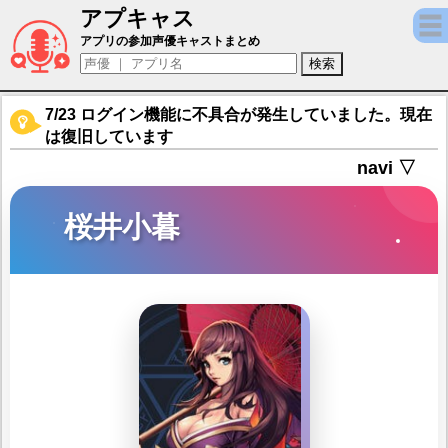
アプキャス
桜井小暮（声優：？？？)【コード：ドラゴ
アプリの参加声優キャストまとめ
7/23 ログイン機能に不具合が発生していました。現在
は復旧しています
navi ▽
桜井小暮