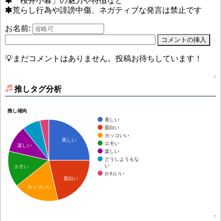
「桜井小暮」の魅力や特徴など
荒らし行為や誹謗中傷、ネガティブな発言は禁止です
お名前:
💡まだコメントはありません。投稿お待ちしています！
↑
推しタグ分析
推し傾向
美しい
面白い
カッコいい
美しい
エモい
楽しい
楽しい
どうしようもな
い
エモい
かわいい
面白い
カッコいい
↑