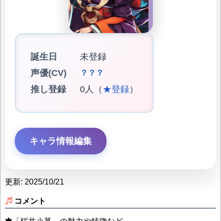
誕生日
未登録
声優(CV)
？？？
推し登録
0人（
★登録
）
キャラ情報編集
更新: 2025/10/21
コメント