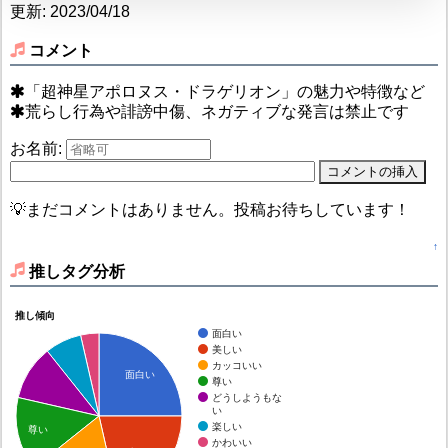
更新: 2023/04/18
コメント
「超神星アポロヌス・ドラゲリオン」の魅力や特徴など
荒らし行為や誹謗中傷、ネガティブな発言は禁止です
お名前:
💡まだコメントはありません。投稿お待ちしています！
↑
推しタグ分析
推し傾向
面白い
美しい
カッコいい
面白い
尊い
どうしようもな
い
楽しい
尊い
かわいい