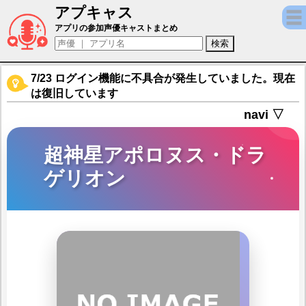
アプキャス
超神星アポロヌス・ドラゲリオン（声優：辻井
アプリの参加声優キャストまとめ
7/23 ログイン機能に不具合が発生していました。現在
は復旧しています
navi ▽
超神星アポロヌス・ドラ
ゲリオン