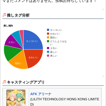
💡まだコメントはありません。投稿お待ちしています！
↑
推しタグ分析
推し傾向
カッコいい
かわいい
面白い
カッコいい
どうしようもな
エモい
い
エモい
楽しい
美しい
かわいい
面白い
↑
キャスティングアプリ
AFK アリーナ
(LILITH TECHNOLOGY HONG KONG LIMITE
D)