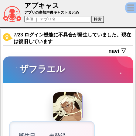
アプキャス
ザフラエル（声優：速水奨)【AFK アリーナ
アプリの参加声優キャストまとめ
7/23 ログイン機能に不具合が発生していました。現在
は復旧しています
navi ▽
ザフラエル
誕生日
未登録