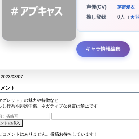
声優(CV)
茅野愛衣
推し登録
0人（
★
キャラ情報編集
2023/03/07
コメント
マグレット」の魅力や特徴など
らし行為や誹謗中傷、ネガティブな発言は禁止です
前:
まだコメントはありません。投稿お待ちしています！