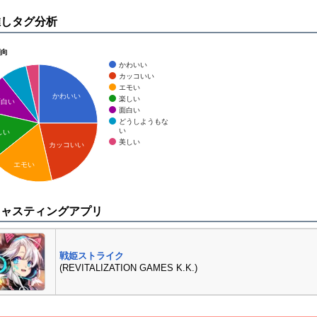
推しタグ分析
傾向
かわいい
カッコいい
エモい
かわいい
楽しい
面白い
面白い
どうしようもな
い
しい
美しい
カッコいい
エモい
キャスティングアプリ
戦姫ストライク
(REVITALIZATION GAMES K.K.)