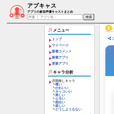
アプキャス
マグレット（声優：茅野愛衣)【戦姫スト
アプリの参加声優キャストまとめ
メニュー
トップ
マイページ
新着コメント
新着アプリ
更新アプリ
↑
キャラ分析
月間推しキャラ
┗
尊い
┗
かわいい
┗
カッコいい
┗
美しい
┗
エモい
┗
面白い
┗
楽しい
┗
どうしようもない
↑