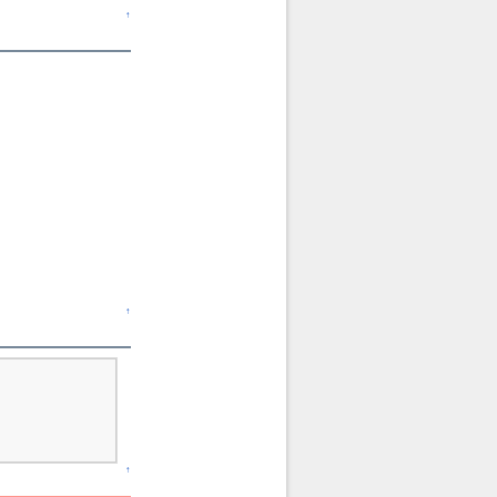
↑
↑
↑