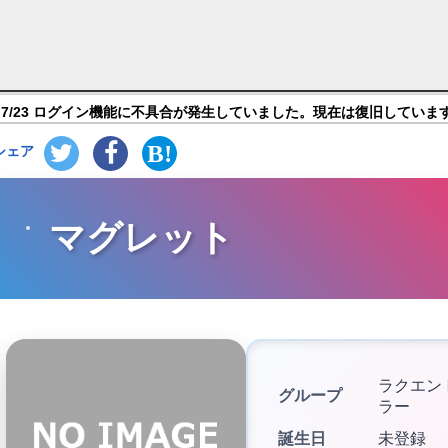
ライク】キャラ紹介
7/23 ログイン機能に不具合が発生していました。現在は復旧していま
シェア
マグレット
ラクエン
グループ
ラー
誕生日
未登録