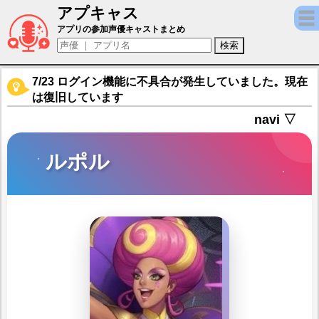
アプキャス
ルポル（声優：赤飯)【サンクタス戦記‐GYE
アプリの参加声優キャストまとめ
7/23 ログイン機能に不具合が発生していました。現在
は復旧しています
navi ▽
ルポル