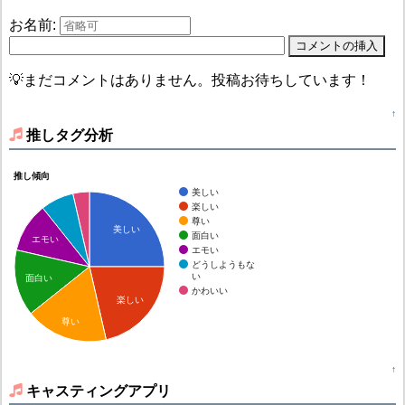
お名前:
💡まだコメントはありません。投稿お待ちしています！
↑
推しタグ分析
推し傾向
美しい
楽しい
尊い
美しい
面白い
エモい
エモい
どうしようもな
い
面白い
かわいい
楽しい
尊い
↑
キャスティングアプリ