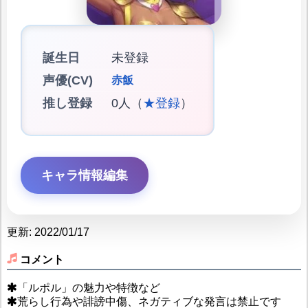
誕生日
未登録
声優(CV)
赤飯
推し登録
0人（
★登録
）
キャラ情報編集
更新: 2022/01/17
コメント
「ルポル」の魅力や特徴など
荒らし行為や誹謗中傷、ネガティブな発言は禁止です