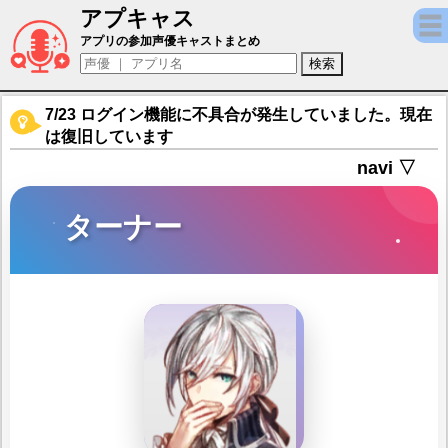
アプキャス
ターナー（声優：岩崎孝次)【アートコード
アプリの参加声優キャストまとめ
7/23 ログイン機能に不具合が発生していました。現在
は復旧しています
navi ▽
ターナー