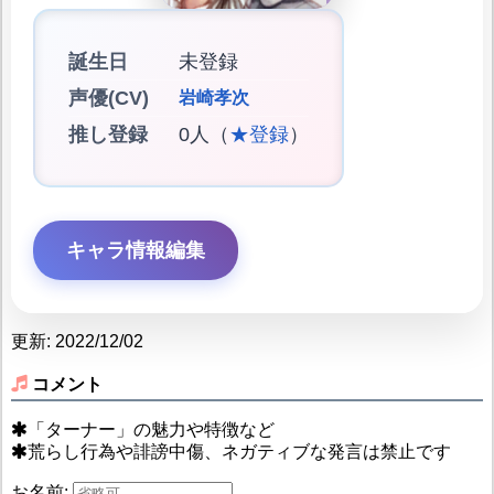
誕生日
未登録
声優(CV)
岩崎孝次
推し登録
0人（
★登録
）
キャラ情報編集
更新: 2022/12/02
コメント
「ターナー」の魅力や特徴など
荒らし行為や誹謗中傷、ネガティブな発言は禁止です
お名前: