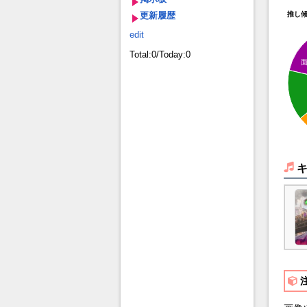
更新履歴
推し
edit
Total:0/Today:0