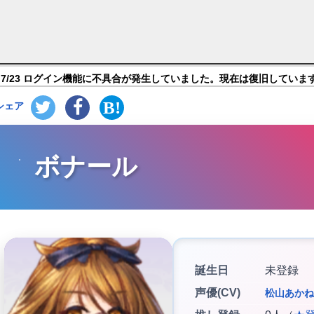
ードサマナー】キャラ紹介
7/23 ログイン機能に不具合が発生していました。現在は復旧していま
シェア
ボナール
誕生日
未登録
声優(CV)
松山あかね