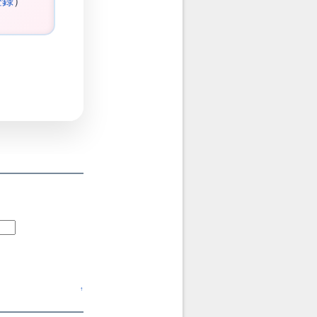
登録
）
↑