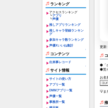
ランキング
アクセスランキング
┗
アプリ
┗
声優
推しアプリランキング
推しキャラ登録ランキン
グ
参加キャラ数ランキング
声優Xいいね集計
更新: 
↑
コンテンツ
出来事レコード
「
↑
荒
サイト情報
お名
サイトの使い方
アプリ一覧
DMMアプリ一覧
💡
声優一覧
事務所一覧
掲示板