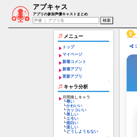
アプキャス
ボナール（声優：松山あかね)【アートコ
アプリの参加声優キャストまとめ
メニュー
トップ
マイページ
新着コメント
新着アプリ
更新アプリ
↑
キャラ分析
月間推しキャラ
┗
尊い
┗
かわいい
┗
カッコいい
┗
美しい
┗
エモい
┗
面白い
┗
楽しい
┗
どうしようもない
↑