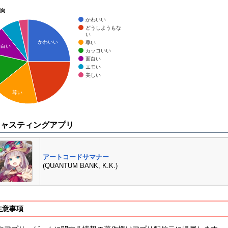
傾向
かわいい
どうしようもな
い
かわいい
尊い
面白い
カッコいい
面白い
エモい
美しい
尊い
キャスティングアプリ
アートコードサマナー
(QUANTUM BANK, K.K.)
注意事項