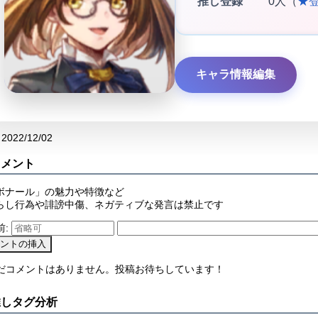
推し登録
0人（
★
キャラ情報編集
2022/12/02
コメント
ボナール」の魅力や特徴など
らし行為や誹謗中傷、ネガティブな発言は禁止です
前:
まだコメントはありません。投稿お待ちしています！
推しタグ分析