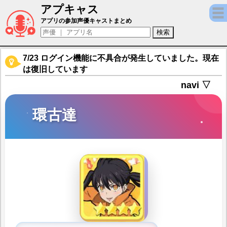
アプキャス
環古達（声優：悠木碧)【ビッグバッドモン
アプリの参加声優キャストまとめ
7/23 ログイン機能に不具合が発生していました。現在
は復旧しています
navi ▽
環古達