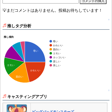
💡まだコメントはありません。投稿お待ちしています！
↑
推しタグ分析
推し傾向
尊い
かわいい
面白い
尊い
エモい
カッコいい
楽しい
エモい
美しい
かわいい
面白い
↑
キャスティングアプリ
ビッグバッドモンスターズ