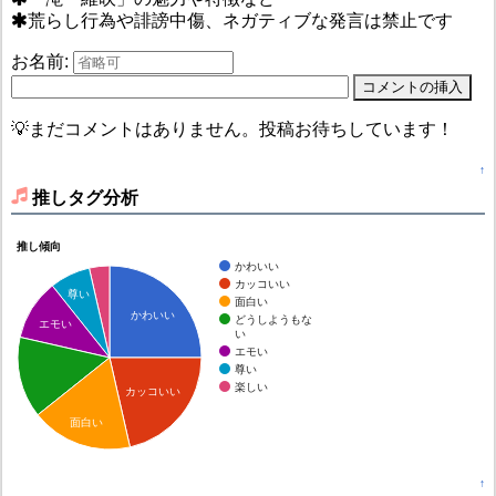
荒らし行為や誹謗中傷、ネガティブな発言は禁止です
お名前:
💡まだコメントはありません。投稿お待ちしています！
↑
推しタグ分析
推し傾向
かわいい
カッコいい
尊い
面白い
かわいい
どうしようもな
エモい
い
エモい
尊い
楽しい
カッコいい
面白い
↑