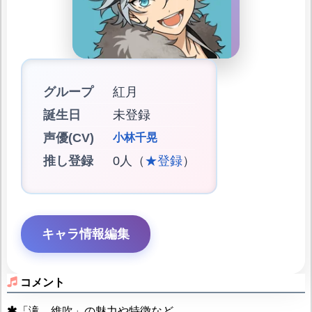
グループ
紅月
誕生日
未登録
声優(CV)
小林千晃
推し登録
0人（
★登録
）
キャラ情報編集
コメント
「滝 維吹」の魅力や特徴など