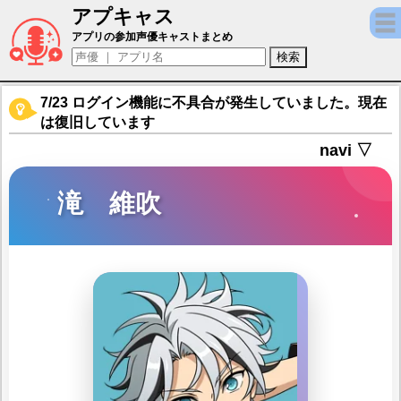
アプキャス
滝 維吹（声優：小林千晃)【あんさんぶるスタ
アプリの参加声優キャストまとめ
7/23 ログイン機能に不具合が発生していました。現在
は復旧しています
navi ▽
滝 維吹