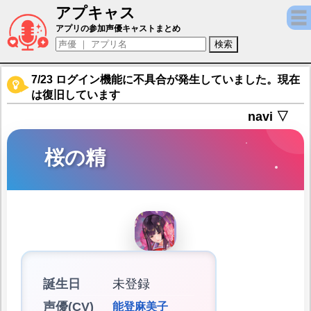
アプキャス
桜の精（声優：能登麻美子)【百鬼異聞録～
アプリの参加声優キャストまとめ
7/23 ログイン機能に不具合が発生していました。現在
は復旧しています
navi ▽
桜の精
誕生日
未登録
声優(CV)
能登麻美子