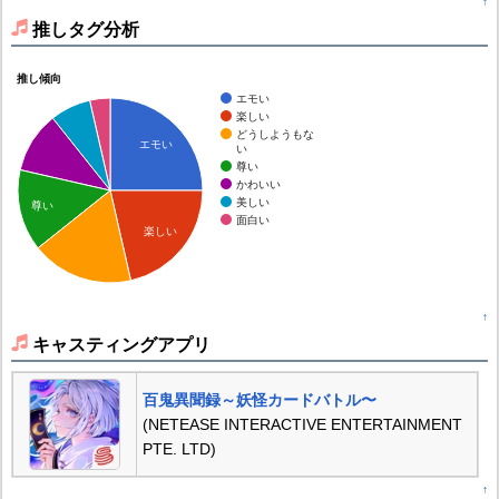
↑
推しタグ分析
推し傾向
エモい
楽しい
どうしようもな
エモい
い
尊い
かわいい
美しい
尊い
面白い
楽しい
↑
キャスティングアプリ
百鬼異聞録～妖怪カードバトル〜
(NETEASE INTERACTIVE ENTERTAINMENT
PTE. LTD)
↑